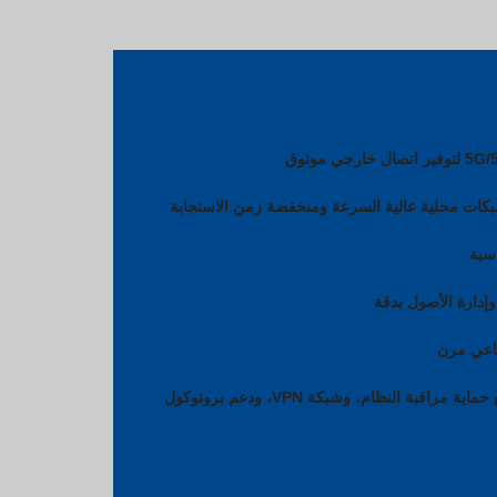
تشغيل مستقر على مدار الساعة طوال أيام الأسبوع مع حماية مراقبة النظام، وشبكة VPN، ودعم بروتوكول