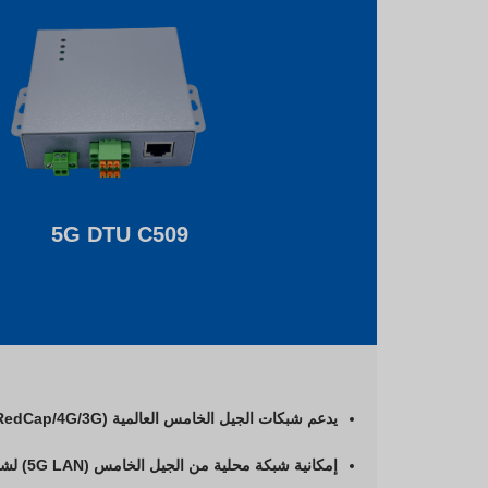
5G DTU C509
يدعم شبكات الجيل الخامس العالمية (5G/5G RedCap/4G/3G)
إمكانية شبكة محلية من الجيل الخامس (5G LAN) لشبكات محلية عالية السرعة ومنخفضة زمن الاستجابة