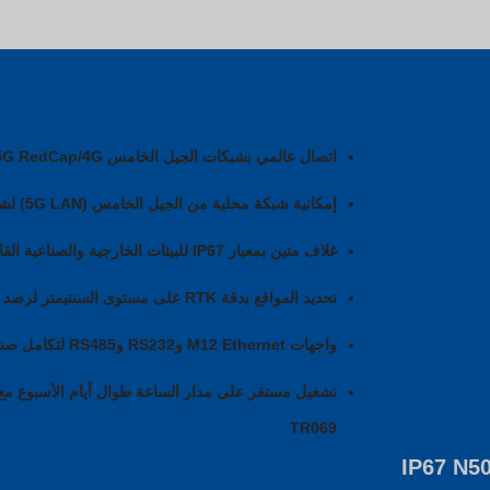
اتصال عالمي بشبكات الجيل الخامس 5G/5G RedCap/4G لتوفير اتصال خارجي موثوق
إمكانية شبكة محلية من الجيل الخامس (5G LAN) لشبكات محلية عالية السرعة ومنخفضة زمن الاستجابة
غلاف متين بمعيار IP67 للبيئات الخارجية والصناعية القاسية
تحديد المواقع بدقة RTK على مستوى السنتيمتر لرصد وإدارة الأصول بدقة
واجهات M12 Ethernet وRS232 وRS485 لتكامل صناعي مرن
TR069