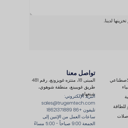
زينها لدينا.
تواصل معنا
لاصطناعي
المبنى 18، منتزه غويزونغ، رقم 481
ياء
طريق غويبينغ، منطقة شوهوي،
شنغهاي
البريد الإلكتروني:
ة
sales@trugemtech.com
 للطاقة
تليفون +86 18621371889
اصلات
ساعات العمل من الإثنين إلى
الجمعة 9:00 صباحاً - 5:00 مساءً