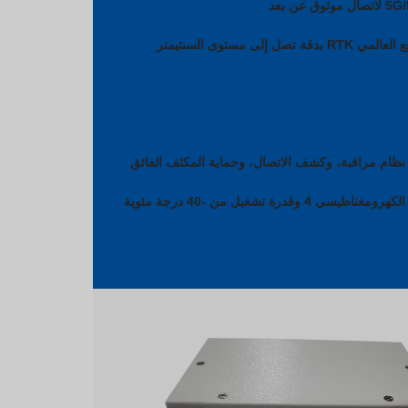
مستوى السنتيمتر
نظام مراقبة، وكشف الاتصال، وحماية المكثف الفائق
موثوقية عالية على مستوى الصناعة مع مستوى التوافق الكهرومغناطيسي 4 وقدرة تشغيل من -40 درجة مئوية