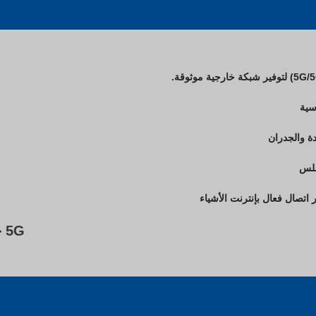
ة والجدران
5G
جه