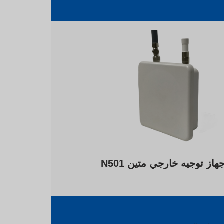
از توجيه خارجي متين N501