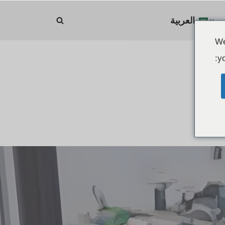
العربية
We
yo