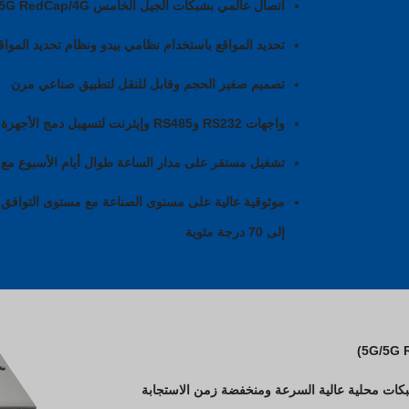
اتصال عالمي بشبكات الجيل الخامس 5G/5G RedCap/4G لاتصال موثوق عن بعد
تحديد المواقع باستخدام نظامي بيدو ونظام تحديد المواقع العالمي RTK بدقة تصل إلى 
تصميم صغير الحجم وقابل للنقل لتطبيق صناعي مرن
واجهات RS232 وRS485 وإيثرنت لتسهيل دمج الأجهزة
تشغيل مستقر على مدار الساعة طوال أيام الأسبوع مع 
إلى 70 درجة مئوية