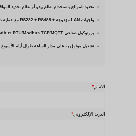
تحديد المواقع باستخدام نظام بيدو أو نظام تحديد المواقع العالمي RTK بدقة تصل إلى 
واجهات LAN مزدوجة + RS232 + RS485 مع حماية صناعية من المستوى 4 للتوافق الكهرومغناطيسي
بروتوكول صناعي Modbus RTU/Modbus TCP/MQTT
تشغيل موثوق به على مدار الساعة طوال أيام الأسبوع م
الاسم
*
البريد الإلكتروني
*