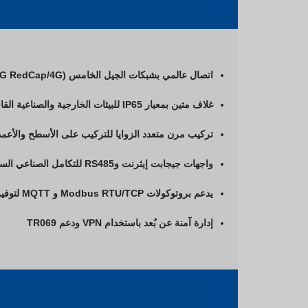
اتصال عالمي بشبكات الجيل الخامس (5G/5G RedCap/4G) لتوفير شبكة خارجية موثوقة.
غلاف متين بمعيار IP65 للبيئات الخارجية والصناعية القاسية
تركيب مرن متعدد الزوايا للتركيب على الأسطح والأعمد
واجهات جيجابت إيثرنت وRS485 للتكامل الصناعي السلس
يدعم بروتوكولات Modbus RTU/TCP و MQTT لتوفير اتصال فعال بإنترنت الأشياء
إدارة آمنة عن بُعد باستخدام VPN ودعم TR069