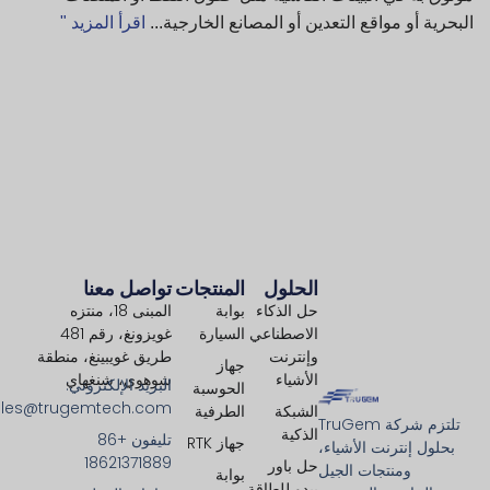
البحرية أو مواقع التعدين أو المصانع الخارجية...
اقرأ المزيد "
الحلول
المنتجات
تواصل معنا
حل الذكاء
بوابة
المبنى 18، منتزه
الاصطناعي
السيارة
غويزونغ، رقم 481
وإنترنت
طريق غويبينغ، منطقة
جهاز
الأشياء
شوهوي، شنغهاي
البريد الإلكتروني:
الحوسبة
ales@trugemtech.com
الشبكة
الطرفية
تلتزم شركة TruGem
الذكية
تليفون +86
جهاز RTK
بحلول إنترنت الأشياء،
18621371889
حل باور
ومنتجات الجيل
بوابة
بيدو للطاقة