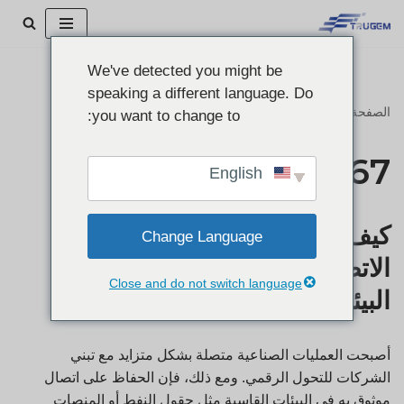
تخطي
We've detected you might be
إلى
speaking a different language. Do
المحتوى
الصفحة الرئيسية
"
IP67
you want to change to:
IP67
English
كيف تضمن أجهزة 5G 5G IP67
Change Language
الاتصال الصناعي الموثوق به في
Close and do not switch language
البيئات القاسية
أصبحت العمليات الصناعية متصلة بشكل متزايد مع تبني
الشركات للتحول الرقمي. ومع ذلك، فإن الحفاظ على اتصال
موثوق به في البيئات القاسية مثل حقول النفط أو المنصات