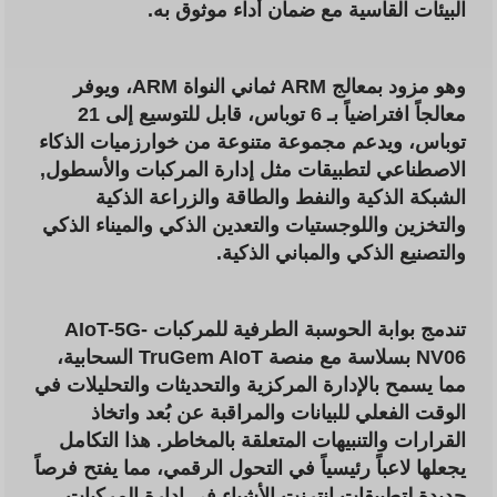
البيئات القاسية مع ضمان أداء موثوق به.
وهو مزود بمعالج ARM ثماني النواة ARM، ويوفر
معالجاً افتراضياً بـ 6 توباس، قابل للتوسيع إلى 21
توباس، ويدعم مجموعة متنوعة من خوارزميات الذكاء
الاصطناعي لتطبيقات مثل
إدارة المركبات والأسطول,
الشبكة الذكية والنفط والطاقة والزراعة الذكية
والتخزين واللوجستيات والتعدين الذكي والميناء الذكي
والتصنيع الذكي والمباني الذكية.
تندمج بوابة الحوسبة الطرفية للمركبات AIoT-5G-
NV06 بسلاسة مع منصة TruGem AIoT السحابية،
مما يسمح بالإدارة المركزية والتحديثات والتحليلات في
الوقت الفعلي للبيانات والمراقبة عن بُعد واتخاذ
القرارات والتنبيهات المتعلقة بالمخاطر. هذا التكامل
يجعلها لاعباً رئيسياً في التحول الرقمي، مما يفتح فرصاً
جديدة لتطبيقات إنترنت الأشياء في إدارة المركبات