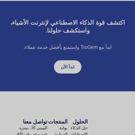
اكتشف قوة الذكاء الاصطناعي لإنترنت الأشياء،
واستكشف حلولنا.
ابدأ مع TruGem واستمتع بأفضل خدمة عملاء.
ابدأ الآن
الحلول
المنتجات
تواصل معنا
حل الذكاء
بوابة
المبنى 18، منتزه
الاصطناعي
السيارة
غويزونغ، رقم 481