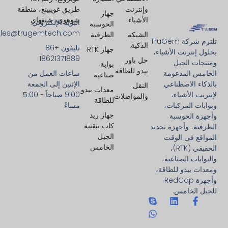
وإنترنت
طريق غويبينغ، منطقة
جهاز
الأشياء
شوهوي، شنغهاي
البريد الإلكتروني:
الحوسبة
ales@trugemtech.com
الشبكة
الطرفية
تلتزم شركة TruGem
الذكية
تليفون +86
جهاز RTK
بحلول إنترنت الأشياء،
18621371889
حل باور
ومنتجات الجيل
بوابة
بيدو للطاقة
الخامس المدعومة
ساعات العمل من
صناعية
بالذكاء الاصطناعي
الإثنين إلى الجمعة
النقل
معدات بيدو
لإنترنت الأشياء،
9:00 صباحاً - 5:00
والمواصلات
للطاقة
وبوابات المركبات،
مساءً
جهاز ريد
وأجهزة الحوسبة
كاب بتقنية
الطرفية، وأجهزة تحديد
الجيل
المواقع في الوقت
الخامس
الحقيقي (RTK)،
والبوابات الصناعية،
ومعدات بيدو للطاقة،
وأجهزة RedCap
للجيل الخامس.