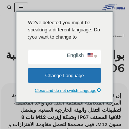
تخطي
We've detected you might be
إلى
speaking a different language. Do
المحتوى
الصفحة الرئيسية
"
بوابة حوسبة حافة المركبة AIoT-5G-NV06
you want to change to:
بوابة حوسبة حافة المركبة
English
AIoT-5G-NV06
Change Language
Close and do not switch language
إن TruGem AIoT-5G-NV06 هي بوابة حوسبة حافة
المركبة المتكاملة المتقدمة الكل في واحد المصممة
لتطبيقات التنقل والبيئة الخارجية الصعبة
.
وبفضل
غلافها المصنف IP67 وشبكة إيثرنت M12 ذات 8
سنون M12، فهي مصممة لتحمل مقاومة الاهتزازات
و