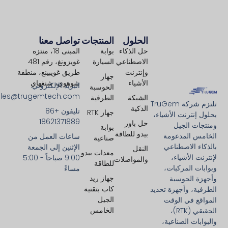
الحلول
المنتجات
تواصل معنا
حل الذكاء
بوابة
المبنى 18، منتزه
الاصطناعي
السيارة
غويزونغ، رقم 481
وإنترنت
طريق غويبينغ، منطقة
جهاز
الأشياء
شوهوي، شنغهاي
البريد الإلكتروني:
الحوسبة
ales@trugemtech.com
الشبكة
الطرفية
تلتزم شركة TruGem
الذكية
تليفون +86
جهاز RTK
بحلول إنترنت الأشياء،
18621371889
حل باور
ومنتجات الجيل
بوابة
بيدو للطاقة
الخامس المدعومة
ساعات العمل من
صناعية
بالذكاء الاصطناعي
الإثنين إلى الجمعة
النقل
معدات بيدو
لإنترنت الأشياء،
9:00 صباحاً - 5:00
والمواصلات
للطاقة
وبوابات المركبات،
مساءً
جهاز ريد
وأجهزة الحوسبة
كاب بتقنية
الطرفية، وأجهزة تحديد
الجيل
المواقع في الوقت
الخامس
الحقيقي (RTK)،
والبوابات الصناعية،