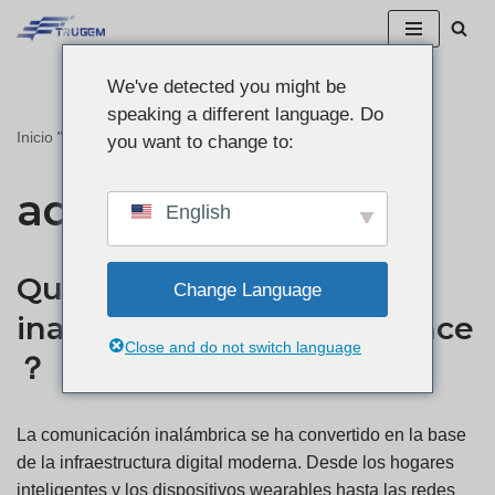
Ir
We've detected you might be
al
speaking a different language. Do
contenido
Inicio
"
Archivo en admin
you want to change to:
admin
English
Qué es la comunicación
Change Language
inalámbrica de largo alcance
Close and do not switch language
？
La comunicación inalámbrica se ha convertido en la base
de la infraestructura digital moderna. Desde los hogares
inteligentes y los dispositivos wearables hasta las redes