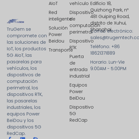
AIoT
vehículo
Edificio 18,
Guizhong Park, nº
Red
Dispositivo
481 Guiping Road,
inteligente
de
distrito de Xuhui,
computación
Solución
TruGem se
Shanghai
Correo electrónico:
perimetral
Power
compromete con
sales@trugemtech.c
Beidou
Dispositivo
las soluciones de
Teléfono: +86
RTK
IoT, los productos
Transporte
18621371889
5G AIoT, las
Puerta
pasarelas para
Horario: Lun-Vie
de
vehículos, los
9:00AM - 5:00PM
entrada
dispositivos de
industrial
computación
Equipos
perimetral, los
Power
dispositivos RTK,
BeiDou
las pasarelas
Dispositivo
industriales, los
5G
equipos Power
RedCap
BeiDou y los
dispositivos 5G
RedCap.