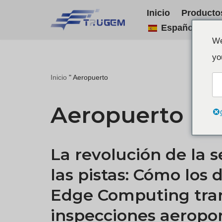
Inicio
Producto
Español
Ir
We
al
yo
contenido
Inicio
"
Aeropuerto
Aeropuerto
La revolución de la 
las pistas: Cómo los 
Edge Computing tra
inspecciones aeropor