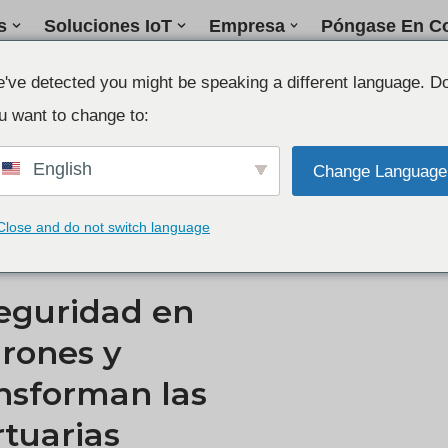
s
Soluciones IoT
Empresa
Póngase En Co
've detected you might be speaking a different language. D
u want to change to:
English
Change Language
Close and do not switch language
seguridad en
drones y
nsforman las
tuarias