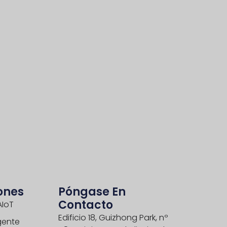
ones
Póngase En
Contacto
AIoT
Edificio 18, Guizhong Park, nº
igente