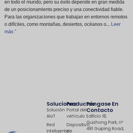
en todo el mundo, pero su éxito depende en gran medida
de un posicionamiento preciso y una conectividad fiable.
Para las organizaciones que trabajan en entornos remotos
o difíciles, como montañas, desiertos, océanos o...
Leer
más "
Soluciones
Productos
Póngase En
Contacto
Solución
Portal del
AIoT
vehículo
Edificio 18,
Guizhong Park, nº
Red
Dispositivo
481 Guiping Road,
inteligente
de