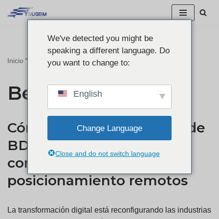
Ir
We've detected you might be
al
speaking a different language. Do
contenido
Inicio
"
Beidou
you want to change to:
Beidou
English
Cómo las soluciones RTK de
Change Language
BDS potencian la
Close and do not switch language
conectividad y el
posicionamiento remotos
La transformación digital está reconfigurando las industrias