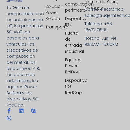
distrito de Xuhui,
computación
Solución
TruGem se
Shanghai
Correo electrónico:
perimetral
Power
compromete con
sales@trugemtech.c
Beidou
Dispositivo
las soluciones de
Teléfono: +86
RTK
IoT, los productos
Transporte
18621371889
5G AIoT, las
Puerta
pasarelas para
Horario: Lun-Vie
de
vehículos, los
9:00AM - 5:00PM
entrada
dispositivos de
industrial
computación
Equipos
perimetral, los
Power
dispositivos RTK,
BeiDou
las pasarelas
Dispositivo
industriales, los
5G
equipos Power
RedCap
BeiDou y los
dispositivos 5G
RedCap.