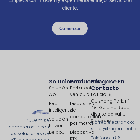
Empieza con TruGem y experimenta el mejor servicio al
cliente.
Comenzar
Soluciones
Productos
Póngase En
Contacto
Solución
Portal del
AIoT
vehículo
Edificio 18,
Guizhong Park, nº
Red
Dispositivo
481 Guiping Road,
inteligente
de
distrito de Xuhui,
computación
Solución
TruGem se
Shanghai
Correo electrónico:
perimetral
Power
compromete con
sales@trugemtech.c
Beidou
Dispositivo
las soluciones de
Teléfono: +86
RTK