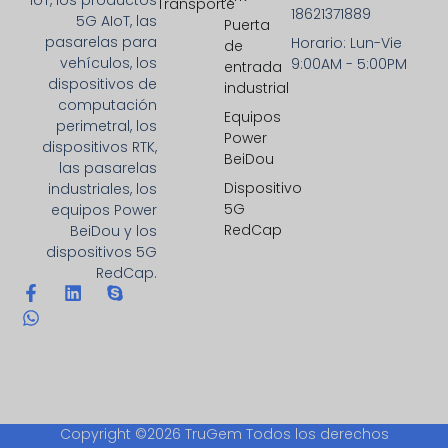
IoT, los productos
Transporte
18621371889
5G AIoT, las
Puerta
pasarelas para
Horario: Lun-Vie
de
vehículos, los
9:00AM - 5:00PM
entrada
dispositivos de
industrial
computación
Equipos
perimetral, los
Power
dispositivos RTK,
BeiDou
las pasarelas
Dispositivo
industriales, los
5G
equipos Power
RedCap
BeiDou y los
dispositivos 5G
RedCap.
Copyright ©2026 TruGem Todos los derechos