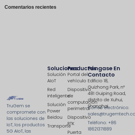
Comentarios recientes
Soluciones
Productos
Póngase En
Contacto
Solución
Portal del
AIoT
vehículo
Edificio 18,
Guizhong Park, nº
Red
Dispositivo
481 Guiping Road,
inteligente
de
distrito de Xuhui,
computación
Solución
TruGem se
Shanghai
Correo electrónico:
perimetral
Power
compromete con
sales@trugemtech.c
Beidou
Dispositivo
las soluciones de
Teléfono: +86
RTK
IoT, los productos
Transporte
18621371889
5G AIoT, las
Puerta