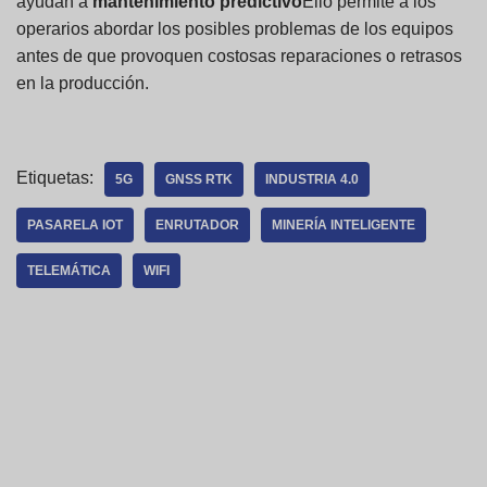
ayudan a
mantenimiento predictivo
Ello permite a los
operarios abordar los posibles problemas de los equipos
antes de que provoquen costosas reparaciones o retrasos
en la producción.
Etiquetas:
5G
GNSS RTK
INDUSTRIA 4.0
PASARELA IOT
ENRUTADOR
MINERÍA INTELIGENTE
TELEMÁTICA
WIFI