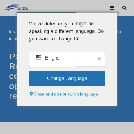
Ir
We've detected you might be
al
speaking a different language. Do
Inicio
"
Blog
"
Pasarelas robustas 5G: Resolviendo los retos
contenido
you want to change to:
de conectividad en operaciones mineras remotas
Pasarelas robustas 5G:
English
Resolviendo los retos de
conectividad en
Change Language
operaciones mineras
remotas
Close and do not switch language