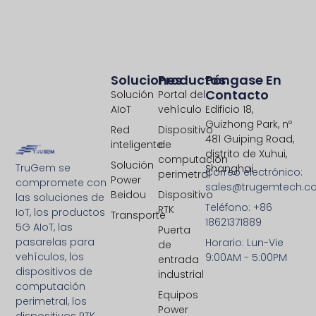
Soluciones
Productos
Póngase En
Contacto
Solución
Portal del
AIoT
vehículo
Edificio 18,
Guizhong Park, nº
Red
Dispositivo
481 Guiping Road,
inteligente
de
distrito de Xuhui,
computación
Solución
TruGem se
Shanghai
Correo electrónico:
perimetral
Power
compromete con
sales@trugemtech.c
Beidou
Dispositivo
las soluciones de
Teléfono: +86
RTK
IoT, los productos
Transporte
18621371889
5G AIoT, las
Puerta
pasarelas para
Horario: Lun-Vie
de
vehículos, los
9:00AM - 5:00PM
entrada
dispositivos de
industrial
computación
Equipos
perimetral, los
Power