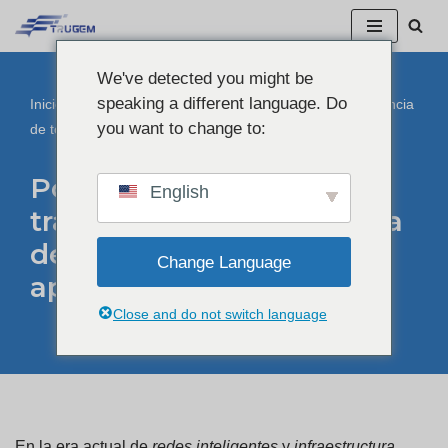
Ir
We've detected you might be
al
speaking a different language. Do
Inicio
"
Blog
"
Por qué los métodos tradicionales de vigilancia
contenido
you want to change to:
de torres ya no son aplicables
Por qué los métodos
English
tradicionales de vigilancia
de torres ya no son
Change Language
aplicables
Close and do not switch language
En la era actual de
redes inteligentes
y
infraestructura