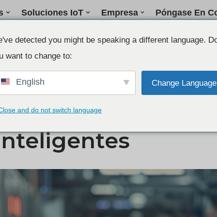
s
Soluciones IoT
Empresa
Póngase En Co
've detected you might be speaking a different language. D
u want to change to:
e inspección inteligentes
English
Change Language
omunicación remota
Close and do not switch language
inteligentes