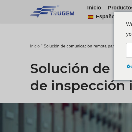
Inicio
Producto
Español
Ir
We
al
yo
contenido
Inicio
"
Solución de comunicación remota para robots d
Solución de c
de inspección 