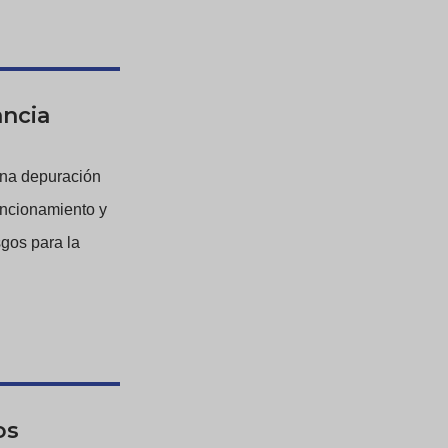
ancia
una depuración
funcionamiento y
sgos para la
os