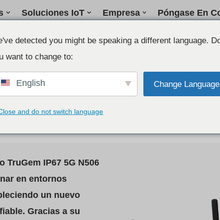
s
Soluciones IoT
Empresa
Póngase En Co
've detected you might be speaking a different language. D
u want to change to:
English
Change Language
ial robusto IP67 5G
Close and do not switch language
sto TruGem IP67 5G N506
onar en entornos
ableciendo un nuevo
fiable. Gracias a su