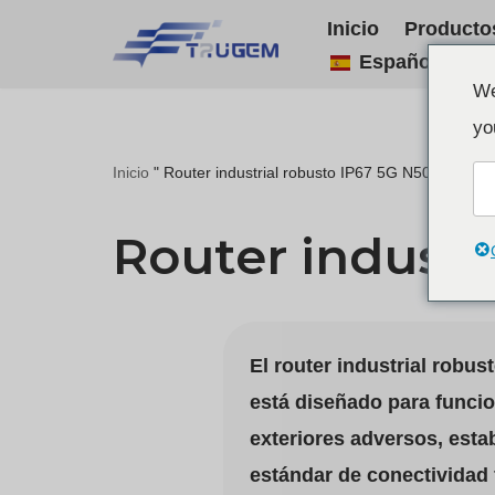
Inicio
Producto
Español
Ir
We
al
yo
contenido
Inicio
"
Router industrial robusto IP67 5G N506
Router industr
El router industrial robu
está diseñado para funci
exteriores adversos, est
estándar de conectividad 