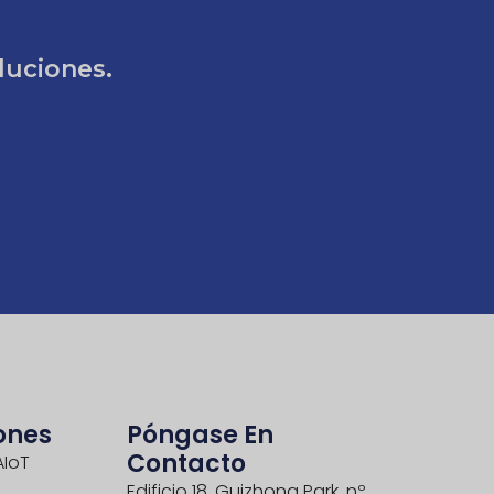
luciones.
.
ones
Póngase En
Contacto
AIoT
Edificio 18, Guizhong Park, nº