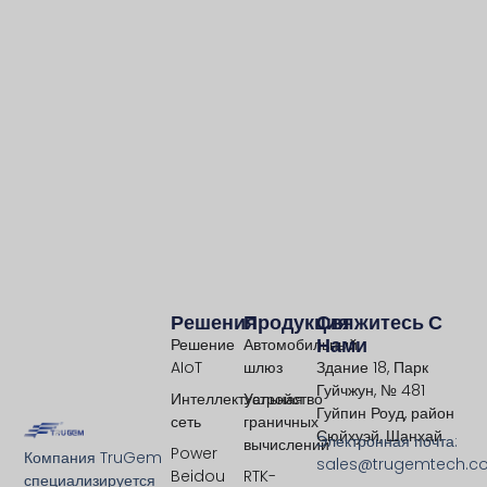
Решения
Продукция
Свяжитесь С
Нами
Решение
Автомобильный
AIoT
шлюз
Здание 18, Парк
Гуйчжун, № 481
Интеллектуальная
Устройство
Гуйпин Роуд, район
сеть
граничных
Сюйхуэй, Шанхай
Электронная почта:
вычислений
Power
Компания TruGem
sales@trugemtech.c
Beidou
RTK-
специализируется