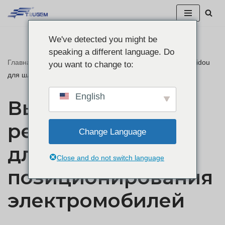
Перейти
We've detected you might be
к
speaking a different language. Do
содержанию
Главная
"
Решение высокоточного позиционирования Beidou
you want to change to:
для шлюза для электромобилей
English
Высокоточное
решение Beidou
Change Language
для
Close and do not switch language
позиционирования
электромобилей