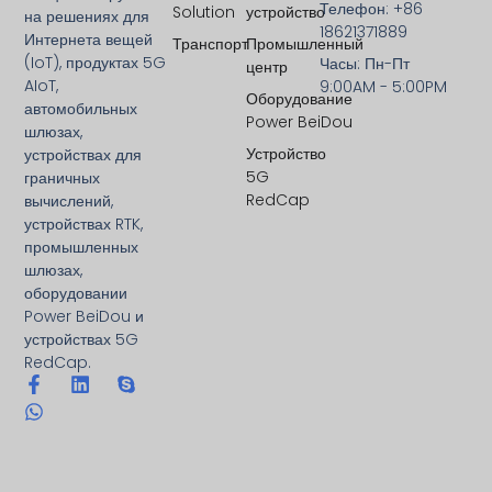
Телефон: +86
Solution
устройство
на решениях для
18621371889
Интернета вещей
Транспорт
Промышленный
(IoT), продуктах 5G
Часы: Пн-Пт
центр
AIoT,
9:00AM - 5:00PM
Оборудование
автомобильных
Power BeiDou
шлюзах,
Устройство
устройствах для
5G
граничных
RedCap
вычислений,
устройствах RTK,
промышленных
шлюзах,
оборудовании
Power BeiDou и
устройствах 5G
RedCap.