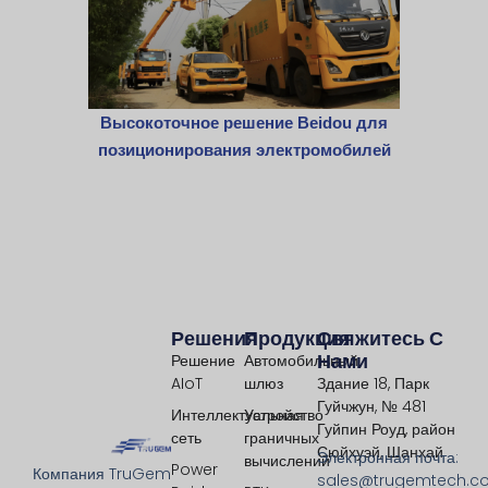
Высокоточное решение Beidou для
позиционирования электромобилей
Решения
Продукция
Свяжитесь С
Нами
Решение
Автомобильный
AIoT
шлюз
Здание 18, Парк
Гуйчжун, № 481
Интеллектуальная
Устройство
Гуйпин Роуд, район
сеть
граничных
Сюйхуэй, Шанхай
Электронная почта:
вычислений
Power
Компания TruGem
sales@trugemtech.c