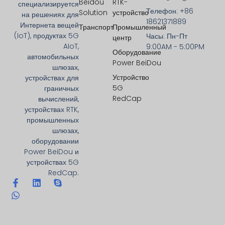
Beidou
RTK-
специализируется
Телефон: +86
Solution
устройство
на решениях для
18621371889
Интернета вещей
Транспорт
Промышленный
(IoT), продуктах 5G
Часы: Пн-Пт
центр
AIoT,
9:00AM - 5:00PM
Оборудование
автомобильных
Power BeiDou
шлюзах,
Устройство
устройствах для
5G
граничных
RedCap
вычислений,
устройствах RTK,
промышленных
шлюзах,
оборудовании
Power BeiDou и
устройствах 5G
RedCap.