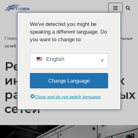
Перейти
We've detected you might be
к
speaking a different language. Do
содержанию
Главная
"
Решение для интеллектуальных распределительных
you want to change to:
сетей
English
Решение для
интеллектуальных
Change Language
распределительных
Close and do not switch language
сетей