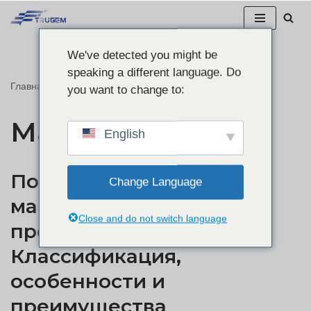
Перейти
We've detected you might be
к
speaking a different language. Do
содержанию
Главная
"
Маршрутизатор
you want to change to:
Маршрутизатор
English
Понимание 5G-
Change Language
маршрутизаторов
Close and do not switch language
промышленного класса:
Классификация,
особенности и
преимущества