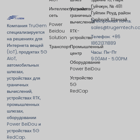
Гуйчжун, № 481
Интеллектуальная
Устройство
Гуйпин Роуд, район
сеть
граничных
Сюйхуэй, Шанхай
Электронная почта:
вычислений
Power
Компания TruGem
sales@trugemtech.c
Beidou
RTK-
специализируется
Телефон: +86
Solution
устройство
на решениях для
18621371889
Интернета вещей
Транспорт
Промышленный
(IoT), продуктах 5G
Часы: Пн-Пт
центр
AIoT,
9:00AM - 5:00PM
Оборудование
автомобильных
Power BeiDou
шлюзах,
Устройство
устройствах для
5G
граничных
RedCap
вычислений,
устройствах RTK,
промышленных
шлюзах,
оборудовании
Power BeiDou и
устройствах 5G
RedCap.