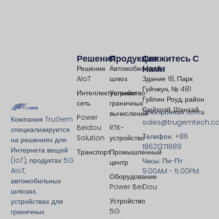
Решения
Продукция
Свяжитесь С
Нами
Решение
Автомобильный
AIoT
шлюз
Здание 18, Парк
Гуйчжун, № 481
Интеллектуальная
Устройство
Гуйпин Роуд, район
сеть
граничных
Сюйхуэй, Шанхай
Электронная почта:
вычислений
Power
Компания TruGem
sales@trugemtech.c
Beidou
RTK-
специализируется
Телефон: +86
Solution
устройство
на решениях для
18621371889
Интернета вещей
Транспорт
Промышленный
(IoT), продуктах 5G
Часы: Пн-Пт
центр
AIoT,
9:00AM - 5:00PM
Оборудование
автомобильных
Power BeiDou
шлюзах,
Устройство
устройствах для
5G
граничных