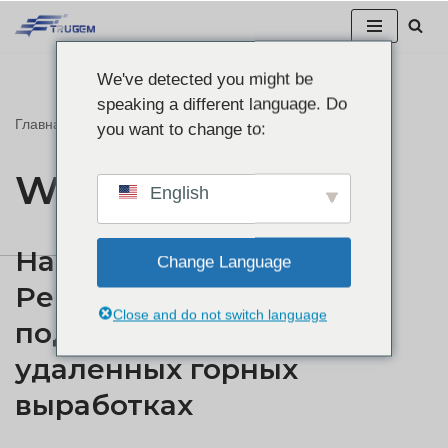
Перейти
We've detected you might be
к
speaking a different language. Do
содержанию
Главная
"
WiFi
you want to change to:
WiFi
English
Надежные шлюзы 5G:
Change Language
Решение проблем с
Close and do not switch language
подключением в
удаленных горных
выработках