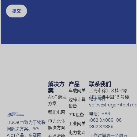
提交
解决方
产品
联系我们
案
车载网关
上海市徐汇区桂平路
AIoT 解决
481 号桂中园 18 号楼
电子邮件：
边缘计算
方案
sales@trugemtech.c
设备
智能电网
电话：+86
RTK设备
18621371889+86
电力北斗
TruGem致力于物联
工业网关
18621371889
解决方案
网解决方案、5G
电力北斗
AIoT产品、车载网
工作时间周一至周五
交通运输