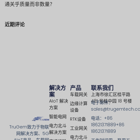
通关乎质量而非数量？
近期评论
解决方
产品
联系我们
案
车载网关
上海市徐汇区桂平路
AIoT 解决
481 号桂中园 18 号楼
电子邮件：
边缘计算
方案
sales@trugemtech.c
设备
智能电网
电话：+86
RTK设备
18621371889+86
电力北斗
TruGem致力于物联
工业网关
18621371889
解决方案
网解决方案、5G
电力北斗