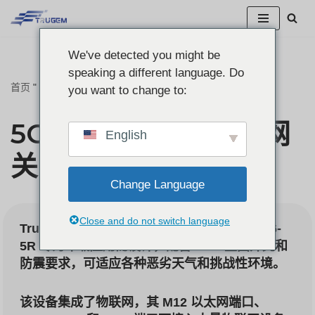
跳
We've detected you might be
至
speaking a different language. Do
正
首页
"
5G IP67 物联网车载网关 N506-5R
you want to change to:
文
5G IP67 物联网车载网
English
关 N506-5R
Change Language
Close and do not switch language
TruGem 5G IP67 物联网
车辆
Gateway N506-
5R 专为车载应用而设计，配备 IP67 坚固外壳和
防震要求，可适应各种恶劣天气和挑战性环境。
该设备集成了物联网，其 M12 以太网端口、