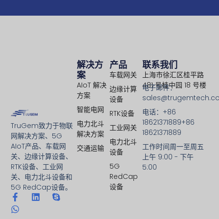
解决方
产品
联系我们
案
车载网关
上海市徐汇区桂平路
AIoT 解决
481 号桂中园 18 号楼
电子邮件：
边缘计算
方案
sales@trugemtech.c
设备
智能电网
电话：+86
RTK设备
18621371889+86
电力北斗
TruGem致力于物联
工业网关
18621371889
解决方案
网解决方案、5G
电力北斗
AIoT产品、车载网
工作时间周一至周五
交通运输
设备
关、边缘计算设备、
上午 9:00 - 下午
5G
RTK设备、工业网
5:00
RedCap
关、电力北斗设备和
设备
5G RedCap设备。