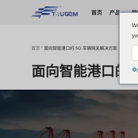
首页
产品
物
跳
We
至
yo
正
首页
"
面向智能港口的 5G 车辆网关解决方案
文
面向智能港口的 