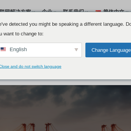
联网解决方案
企业
联系我们
简体中文
've detected you might be speaking a different language. D
u want to change to:
English
Change Language
5G 车辆网关解决方案
Close and do not switch language