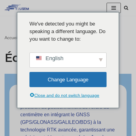
Skip
We've detected you might be
to
speaking a different language. Do
content
Accueil
"
Équipement RTK
you want to change to:
Équipement RTK
English
Change Language
Close and do not switch language
L'équipement TruGem RTK offre une
précision de positionnement de l'ordre du
centimètre en intégrant le GNSS
(GPS/GLONASS/GALILEO/BDS) à la
technologie RTK avancée, garantissant une