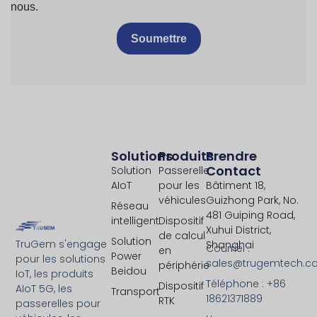
nous.
Soumettre
Solutions
Produits
Prendre
Contact
Solution
Passerelle
AIoT
pour les
Bâtiment 18,
véhicules
Guizhong Park, No.
Réseau
481 Guiping Road,
intelligent
Dispositif
Xuhui District,
de calcul
Solution
TruGem s'engage
Shanghai
Courriel :
en
Power
pour les solutions
sales@trugemtech.c
périphérie
Beidou
IoT, les produits
Téléphone : +86
Dispositif
AIoT 5G, les
Transport
18621371889
RTK
passerelles pour