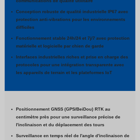
communications de qualité utilitaire
Conception robuste de qualité industrielle IP67 avec
protection anti-vibrations pour les environnements
difficiles
Fonctionnement stable 24h/24 et 7j/7 avec protection
matérielle et logicielle par chien de garde
Interfaces industrielles riches et prise en charge des
protocoles pour une intégration transparente avec
les appareils de terrain et les plateformes IoT
Positionnement GNSS (GPS/BeiDou) RTK au
centimètre près pour une surveillance précise de
l'inclinaison et du déplacement des tours
Surveillance en temps réel de l'angle d'inclinaison de