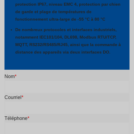
protection IP67, niveau EMC 4, protection par chien
de garde et plage de températures de
fonctionnement ultra-large de -55 °C à 80 °C
De nombreux protocoles et interfaces industriels,
notamment IEC101/104, DL698, Modbus RTU/TCP,
MQTT, RS232/RS485/RJ45, ainsi que la commande à
distance des appareils via deux interfaces DO.
Nom
*
Courriel
*
Téléphone
*