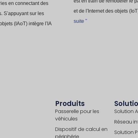
est en train de remodeler le pay
tries en connectant des
et de l'Internet des objets (I
. S'appuyant sur les
suite "
objets (IAoT) intègre l'IA
Produits
Soluti
Passerelle pour les
Solution A
véhicules
Réseau int
Dispositif de calcul en
Solution 
périphérie