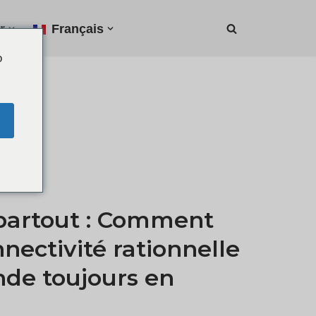
r
Français
o
A partout : Comment
nnectivité rationnelle
de toujours en