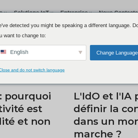
s
Solutions IoT
Entreprise
Nous Contacte
've detected you might be speaking a different language. D
u want to change to:
English
Change Language
Close and do not switch language
: pourquoi
L'IdO et l'I
ivité est
définir la co
ité et non
dans un mon
marche ?