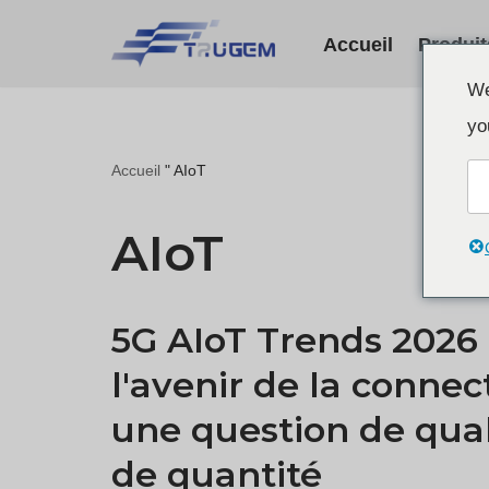
Accueil
Produit
Skip
We
to
yo
content
Accueil
"
AIoT
AIoT
5G AIoT Trends 2026 
l'avenir de la connect
une question de qual
de quantité