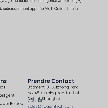
sage - la fusion de l'intelligence artificielle (IA)
oT), judicieusement appelée AIoT. Cette...
Lire la
ons
Prendre Contact
IoT
Bâtiment 18, Guizhong Park,
No. 481 Guiping Road, Xuhui
elligent
District, Shanghai
Courriel :
Power Beidou
sales@trugemtech.com