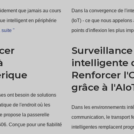
pidement que jamais au cours
Dans la convergence de l'intell
ue intelligent en périphérie
(IoT) - ce que nous appelons 
 suite "
points d'inflexion les plus impo
cer
Surveillanc
à
intelligente 
érique
Renforcer l'
grâce à l'AIo
ises ont besoin de solutions
tique de l'endroit où les
Dans les environnements intéri
e propose la passerelle
communication, le transport f
06. Conçue pour une fiabilité
intelligentes remplacent pro