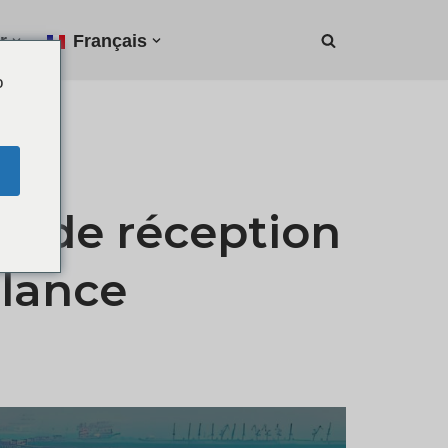
r
Français
o
on de réception
llance