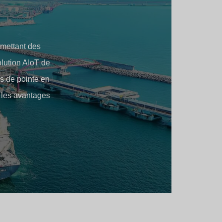
ermettant des
olution AIoT de
es de pointe en
t les avantages