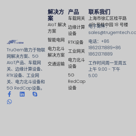
解决方
产品
联系我们
案
车载网关
上海市徐汇区桂平路
AIoT 解决
481 号桂中园 18 号楼
电子邮件：
边缘计算
方案
sales@trugemtech.c
设备
智能电网
电话：+86
RTK设备
18621371889+86
电力北斗
TruGem致力于物联
工业网关
18621371889
解决方案
网解决方案、5G
电力北斗
AIoT产品、车载网
工作时间周一至周五
交通运输
设备
关、边缘计算设备、
上午 9:00 - 下午
5G
RTK设备、工业网
5:00
RedCap
关、电力北斗设备和
设备
5G RedCap设备。