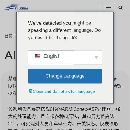
跳
We've detected you might be
至
speaking a different language. Do
正
首页
"
AIoT 边缘计算网关
you want to change to:
文
AIoT 边缘计算网关
English
Change Language
楚瑜电子的AIoT边缘计算网关系列集成了5G、AI算法、
IoT和北斗高精度定位等创新技术，轻松突破工业现场数
Close and do not switch language
据孤岛，实现端边云的无缝对接。
该系列设备最高搭载6核的ARM Cortex-A57处理器，强
大的处理能力，且自带多种AI算法，其AI算力值高达
21T，可实现对人员和车辆行为、开关状态、仪表读取