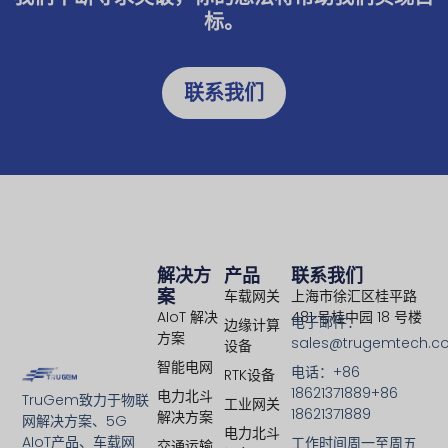
标。
联系我们
解决方
产品
联系我们
案
车载网关
上海市徐汇区桂平路
AIoT 解决
481 号桂中园 18 号楼
电子邮件：
边缘计算
方案
sales@trugemtech.c
设备
智能电网
电话：+86
RTK设备
18621371889+86
电力北斗
TruGem致力于物联
工业网关
18621371889
解决方案
网解决方案、5G
电力北斗
AIoT产品、车载网
工作时间周一至周五
交通运输