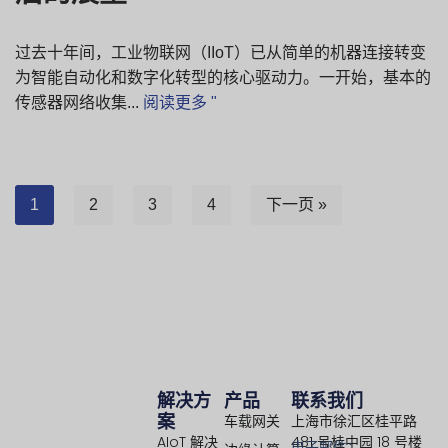
过去十年间，工业物联网（IIoT）已从简单的机器连接转变
为智能自动化和数字化转型的核心驱动力。一开始，基本的
传感器网络收集...
阅读更多 "
1
2
3
4
下一页 »
解决方
产品
联系我们
案
车载网关
上海市徐汇区桂平路
AIoT 解决
481 号桂中园 18 号楼
电子邮件：