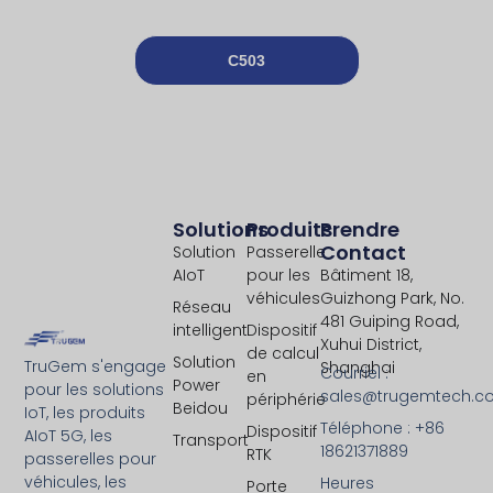
C503
Solutions
Produits
Prendre
Contact
Solution
Passerelle
AIoT
pour les
Bâtiment 18,
véhicules
Guizhong Park, No.
Réseau
481 Guiping Road,
intelligent
Dispositif
Xuhui District,
de calcul
Solution
TruGem s'engage
Shanghai
Courriel :
en
Power
pour les solutions
sales@trugemtech.c
périphérie
Beidou
IoT, les produits
Téléphone : +86
Dispositif
AIoT 5G, les
Transport
18621371889
RTK
passerelles pour
véhicules, les
Heures
Porte