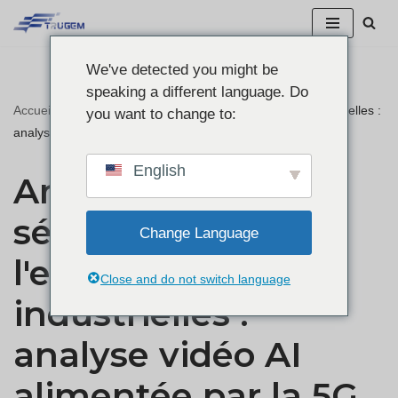
Skip
We've detected you might be
to
speaking a different language. Do
content
Accueil
"
Amélioration de la sécurité et de l'efficacité industrielles :
you want to change to:
analyse vidéo AI alimentée par la 5G avec intégration PLC
English
Amélioration de la
sécurité et de
Change Language
l'efficacité
Close and do not switch language
industrielles :
analyse vidéo AI
alimentée par la 5G